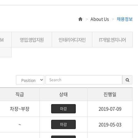
About Us
채용정보
M
영업.영업지원
인테리어디자인
IT개발.엔지니어
직급
상태
진행일
차장~부장
2019-07-09
마감
~
2019-05-03
마감