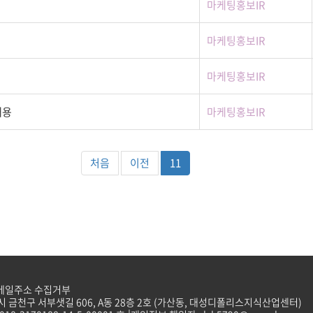
마케팅홍보IR
마케팅홍보IR
마케팅홍보IR
채용
마케팅홍보IR
열린
페이지
처음
이전
11
메일주소 수집거부
 금천구 서부샛길 606, A동 28층 2호 (가산동, 대성디폴리스지식산업센터)