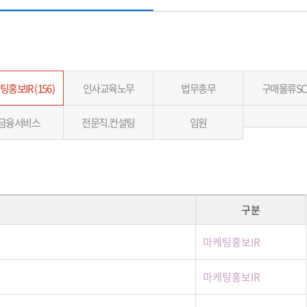
홍보IR ( 156 )
인사교육노무
법무총무
구매물류SC
금융서비스
전문직.컨설팅
임원
구분
마케팅홍보IR
마케팅홍보IR