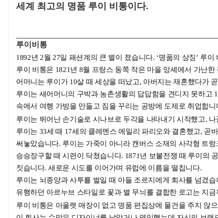
세계 최고의 명품 루이 비통이다.
루이비통
1892
년 2월 27일 패션계의 큰 별이 졌습니다. ‘명품의 상징’ 
루이 비통은 1821년 8월 프랑스 동쪽 작은 마을 앙셰에서 가
어머니는 루이가 10살 때 세상을 떠났고, 아버지는 재혼했다가 
루이는 새어머니의 구박과 농촌생활의 답답함을 견디지 못하고 13
속에서 여행 가방을 만들고 짐을 꾸리는 공방에 도제로 취업합니
루이는 뛰어난 손기술로 시나브로 두각을 나타내기 시작했고, 나
루이는 33세 때 17세의 클레멘스 에밀리 파리오와 결혼했고, 곧
써놓았습니다. 루이는 가죽이 아니라 캔버스 소재의 사각형 트렁크
승승장구할 때 시련이 닥쳤습니다. 1871년 보불전쟁 때 루이의
짓습니다. 새로운 시도를 이어가며 유럽에 이름을 떨칩니다.
루이는 뇌종양과 사투를 벌일 때 아들 조르지에게 회사를 넘겼습니다
유행하던 아르누브 스타일로 꽃과 별 무늬를 결합한 로고는 지금
루이 비통은 아울렛 매장이 없고 명품 편집상에 물건을 주지 않으
이 회사는 수많은 디자이너를 낳았거나 영입했는데 자신의 브랜드