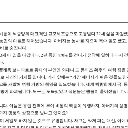
루이 비통이 뇌종양의 대표격인 교모세포종으로 고통받다 72세 삶을 마감
난한 농민의 아들로 태어났습니다. 아버지는 농사를 지으며 목수 일도 했
곧바로 숨집니다.
세 때 집을 나갑니다. 2년 동안 470㎞를 걷다가 정착해 일하다 다
다.
폴레옹 보나파르트 황제의 부인인 외제니 드 몽티조 황후의 여행 짐을
바로 자신의 가게를 엽니다. 가게 앞에는 “가장 깨어지기 쉬운 것들도
를 개발해 여행 가방의 혁명을 일으켰습니다. 세계 박람회에서 금, 동
 공방이 파괴됩니다. 도구는 도둑맞았고 직원들은 뿔뿔이 흩어졌습니다. 
. 아들은 유럽 전역에 루이 비통의 짝퉁이 유행하자, 아버지의 성명 첫 
까지 명품의 상징으로 빛나고 있지요?
며 세일도 하지 않는 것으로 유명합니다. 재고는 싸게 파는 대신, 아예
를 갖고 있던 마크 제이콥스도 이곳에서 활약했지요. 재작년 심장혈관 