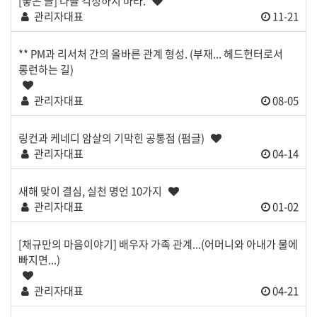
[좋은 글] 다들 걱정하지 마라.
관리자대표
11-21
** PM과 리서처 간의 올바른 관계 형성. (부재... 헤드헌터로서
롱런하는 길)
관리자대표
08-05
​​​​​​​링컨과 케네디 암살의 기막힌 공통점 (펌글)
관리자대표
04-14
새해 맞이 결심, 실천 명언 10가지
관리자대표
01-02
[채규만의 마음이야기] 배우자 가족 관계...(어머니와 아내가 물에
빠지면...)
관리자대표
04-21